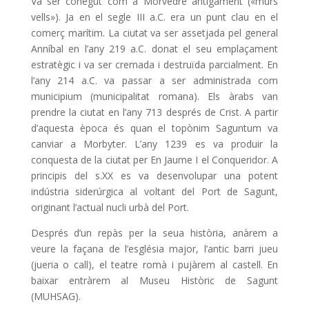
Va ser conegut com a Morvedre antigament («murs
vells»). Ja en el segle III a.C. era un punt clau en el
comerç marítim. La ciutat va ser assetjada pel general
Anníbal en l’any 219 a.C. donat el seu emplaçament
estratègic i va ser cremada i destruïda parcialment. En
l’any 214 a.C. va passar a ser administrada com
municipium (municipalitat romana). Els àrabs van
prendre la ciutat en l’any 713 després de Crist. A partir
d’aquesta època és quan el topònim Saguntum va
canviar a Morbyter. L’any 1239 es va produir la
conquesta de la ciutat per En Jaume I el Conqueridor. A
principis del s.XX es va desenvolupar una potent
indústria siderúrgica al voltant del Port de Sagunt,
originant l’actual nucli urbà del Port.
Després d’un repàs per la seua història, anàrem a
veure la façana de l’església major, l’antic barri jueu
(jueria o call), el teatre romà i pujàrem al castell. En
baixar entràrem al Museu Històric de Sagunt
(MUHSAG).