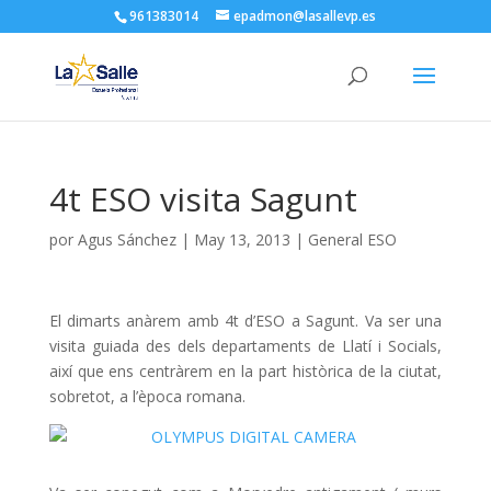
961383014
epadmon@lasallevp.es
4t ESO visita Sagunt
por
Agus Sánchez
|
May 13, 2013
|
General ESO
El dimarts anàrem amb 4t d’ESO a Sagunt. Va ser una
visita guiada des dels departaments de Llatí i Socials,
així que ens centràrem en la part històrica de la ciutat,
sobretot, a l’època romana.