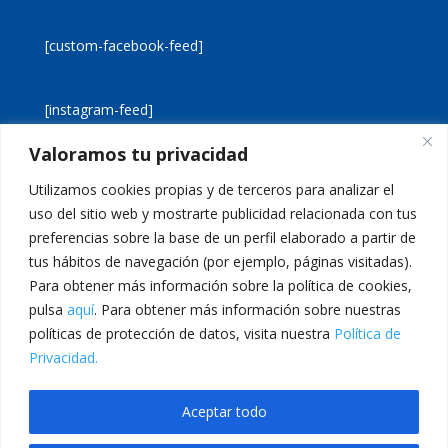
[custom-facebook-feed]
[instagram-feed]
Valoramos tu privacidad
[custom-twitter-feeds]
Utilizamos cookies propias y de terceros para analizar el
uso del sitio web y mostrarte publicidad relacionada con tus
preferencias sobre la base de un perfil elaborado a partir de
tus hábitos de navegación (por ejemplo, páginas visitadas).
Para obtener más información sobre la política de cookies,
pulsa
aquí
. Para obtener más información sobre nuestras
Aviso legal
Política de cookies
políticas de protección de datos, visita nuestra
Política de
Política de privacidad
Inicio
Privacidad.
Calle San Martín, 56 · 46980 · Paterna · Valencia Telf:
Aceptar todo
961 383 014 · epadmon@lasallevp.es