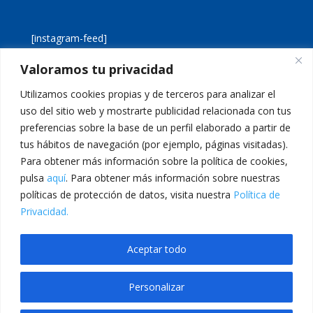
[instagram-feed]
Valoramos tu privacidad
[custom-twitter-feeds]
Utilizamos cookies propias y de terceros para analizar el
uso del sitio web y mostrarte publicidad relacionada con tus
preferencias sobre la base de un perfil elaborado a partir de
tus hábitos de navegación (por ejemplo, páginas visitadas).
Para obtener más información sobre la política de cookies,
pulsa
aquí
. Para obtener más información sobre nuestras
Aviso legal
Política de cookies
políticas de protección de datos, visita nuestra
Política de
Política de privacidad
Inicio
Privacidad.
Calle San Martín, 56 · 46980 · Paterna · Valencia Telf:
Aceptar todo
961 383 014 · epadmon@lasallevp.es
Personalizar
 giriş
Casibom Giriş
grandpashabet
grandpashabet
casibom
Jojobet Giri