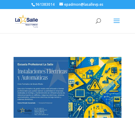
961383014
epadmon@lasallevp.es