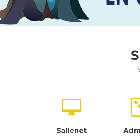
S

Sallenet
Adm