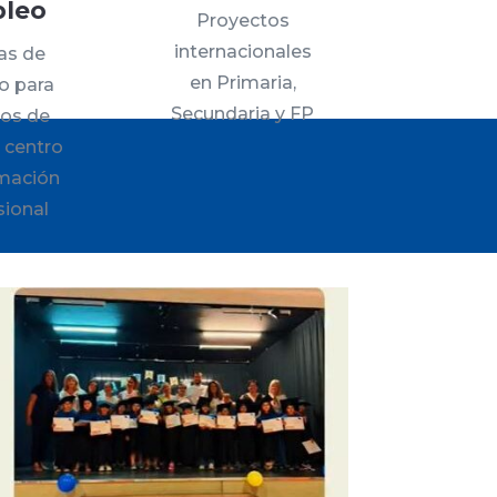
leo
Proyectos
internacionales
as de
en Primaria,
o para
Secundaria y FP
os de
 centro
mación
sional