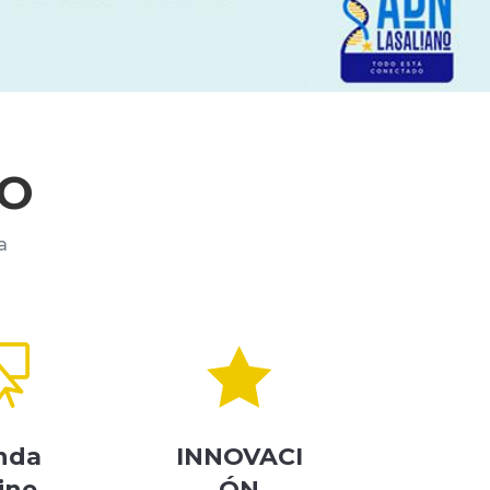
RO
a


nda
INNOVACI
ine
ÓN