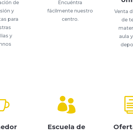
ación de
Encuéntra
sión y
fácilmente nuestro
Venta d
tas para
centro.
de t
stras
mater
lias y
aula 
mnos
depo


edor
Escuela de
Ofert