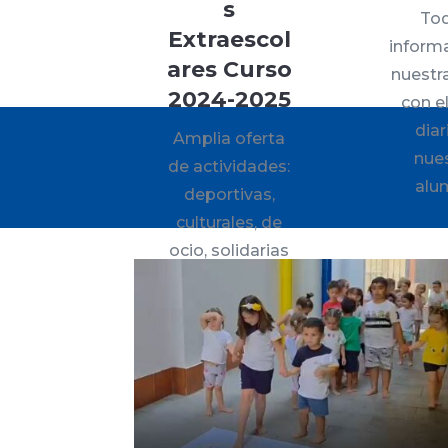
s
Tod
Extraescol
inform
ares Curso
nuestr
2024-2025
con e
diar
Amplia oferta
nue
de actividades:
alu
deportivas,
culturales, de
ocio, solidarias
y de formación
cristiana.