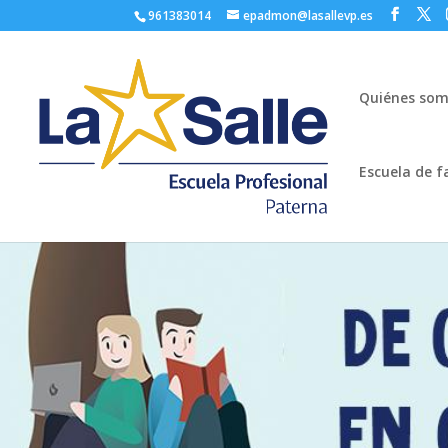
961383014
epadmon@lasallevp.es
Quiénes so
Escuela de f