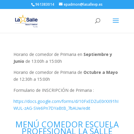
961383014
epadmon@lasallevp.es
Horario de comedor de Primaria en
Septiembre y
Junio
de 13:00h a 15:00h
Horario de comedor de Primaria de
Octubre a Mayo
de 12:30h a 15:00h
Formulario de INSCRIPCIÓN de Primaria :
https://docs.google.com/forms/d/10FxEDZuE0rXX91hI
WUL-zAG-SVe6Pn7DYaBtB_7bAUw/edit
MENÚ COMEDOR ESCUELA
PROFESIONAL LA SALLE