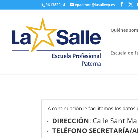
961383014
epadmon@lasallevp.es
Quiénes so
Escuela de f
A continuación le facilitamos los datos 
DIRECCIÓN
: Calle Sant Ma
TELÉFONO SECRETARÍA/A