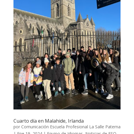
Cuarto día en Malahide, Irlanda
por
Comunicación Escuela Profesional La Salle Paterna
|
Ene 19, 2024
|
Equipo de Idiomas
,
Noticias de ESO
,