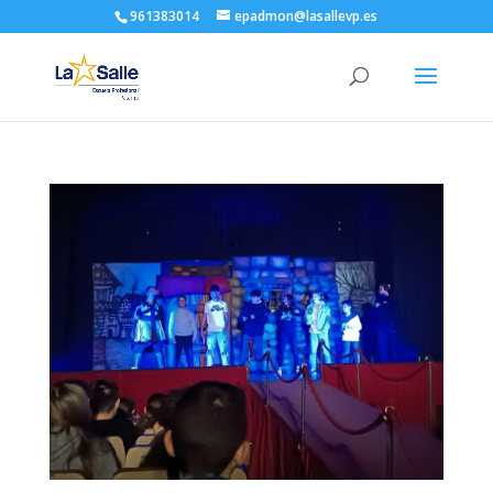
961383014
epadmon@lasallevp.es