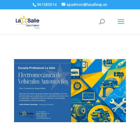
961383014
epadmon@lasallevp.es