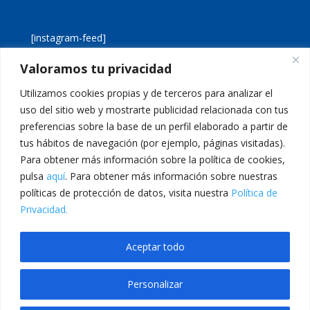
[instagram-feed]
Valoramos tu privacidad
[custom-twitter-feeds]
Utilizamos cookies propias y de terceros para analizar el
uso del sitio web y mostrarte publicidad relacionada con tus
preferencias sobre la base de un perfil elaborado a partir de
tus hábitos de navegación (por ejemplo, páginas visitadas).
Para obtener más información sobre la política de cookies,
pulsa
aquí
. Para obtener más información sobre nuestras
Aviso legal
Política de cookies
políticas de protección de datos, visita nuestra
Política de
Política de privacidad
Inicio
Privacidad.
Calle San Martín, 56 · 46980 · Paterna · Valencia Telf:
Aceptar todo
961 383 014 · epadmon@lasallevp.es
Personalizar
dpashabet
Jojobet
bullbahis giriş
Grandpashabet Giriş
JOJOBET GİRİŞLER