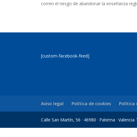
corren el riesgo de abandonar la enseñanza regla
[custom-facebook-feed]
Aviso legal
Política de cookies
Política
Calle San Martín, 56 · 46980 · Paterna · Valenci
riş
Casibom Giriş
grandpashabet
grandpashabet
casibom
Jojobet Giriş
Jo