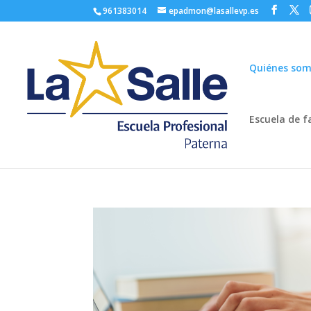
961383014
epadmon@lasallevp.es
Quiénes so
Escuela de f