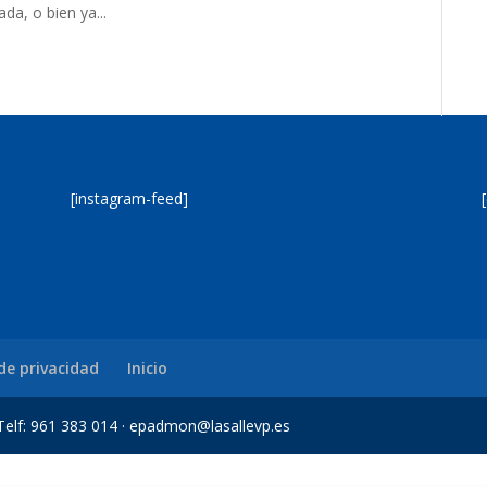
da, o bien ya...
[instagram-feed]
 de privacidad
Inicio
a Telf: 961 383 014 · epadmon@lasallevp.es
jobet Giriş
Jojobet