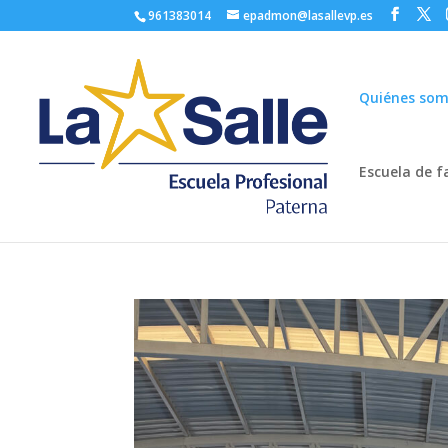
961383014
epadmon@lasallevp.es
Quiénes so
Escuela de f