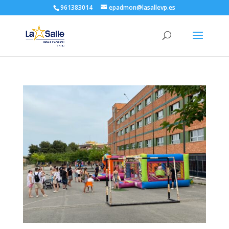
961383014
epadmon@lasallevp.es