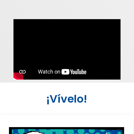
¡Vívelo!