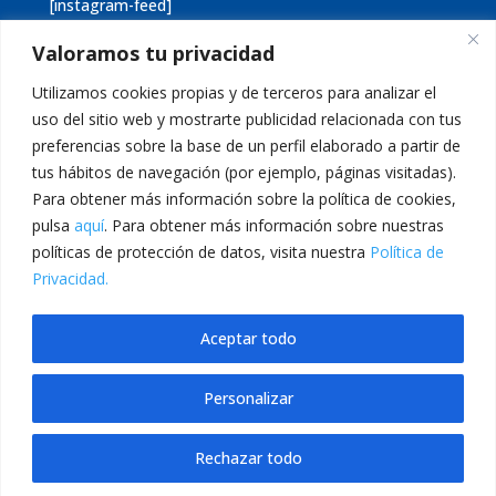
[instagram-feed]
Valoramos tu privacidad
[custom-twitter-feeds]
Utilizamos cookies propias y de terceros para analizar el
uso del sitio web y mostrarte publicidad relacionada con tus
preferencias sobre la base de un perfil elaborado a partir de
tus hábitos de navegación (por ejemplo, páginas visitadas).
Para obtener más información sobre la política de cookies,
pulsa
aquí
. Para obtener más información sobre nuestras
Aviso legal
Política de cookies
políticas de protección de datos, visita nuestra
Política de
Política de privacidad
Inicio
Privacidad.
Calle San Martín, 56 · 46980 · Paterna · Valencia Telf:
Aceptar todo
961 383 014 · epadmon@lasallevp.es
Personalizar
et Giriş
Jojobet Giriş
Jojobet
betcell giriş
grandpashabet
Jojobet Giriş
Rechazar todo
Translate »