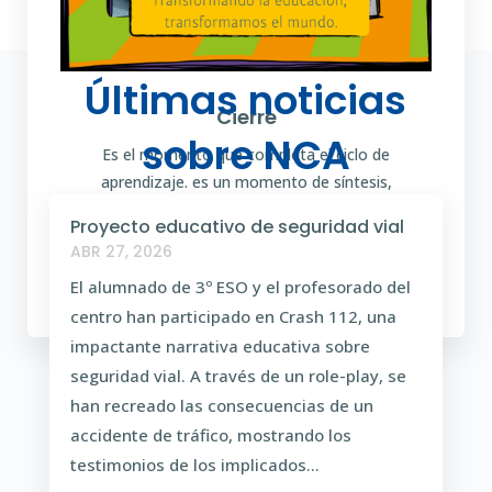
Últimas noticias
Cierre
sobre NCA
Es el momento que completa el ciclo de
aprendizaje. es un momento de síntesis,
autoevaluación, metacognición y celebración. Tiene
Proyecto educativo de seguridad vial
un carácter reflexivo, para integrar la experiencia
ABR 27, 2026
de aprendizaje.
El alumnado de 3º ESO y el profesorado del
centro han participado en Crash 112, una
impactante narrativa educativa sobre
seguridad vial. A través de un role-play, se
han recreado las consecuencias de un
accidente de tráfico, mostrando los
testimonios de los implicados...