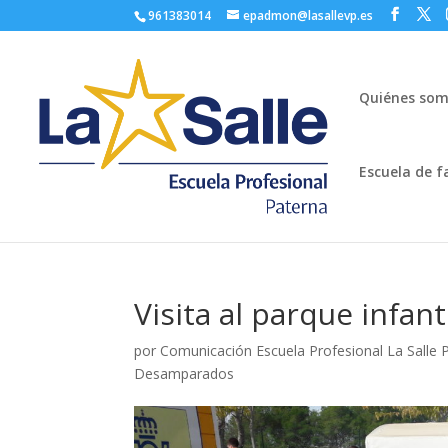
961383014
epadmon@lasallevp.es
Quiénes so
Escuela de f
Visita al parque infant
por
Comunicación Escuela Profesional La Salle 
Desamparados