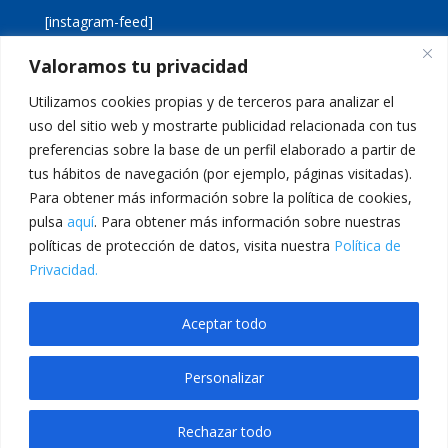
[instagram-feed]
Valoramos tu privacidad
[custom-twitter-feeds]
Utilizamos cookies propias y de terceros para analizar el
uso del sitio web y mostrarte publicidad relacionada con tus
preferencias sobre la base de un perfil elaborado a partir de
tus hábitos de navegación (por ejemplo, páginas visitadas).
Para obtener más información sobre la política de cookies,
pulsa
aquí
. Para obtener más información sobre nuestras
Aviso legal
Política de cookies
políticas de protección de datos, visita nuestra
Política de
Política de privacidad
Inicio
Privacidad.
Calle San Martín, 56 · 46980 · Paterna · Valencia Telf:
Aceptar todo
961 383 014 · epadmon@lasallevp.es
Personalizar
abet
Jojobet
betwoon giriş
grandpashabet
Grandpashabet Giriş
JOJOBET
Rechazar todo