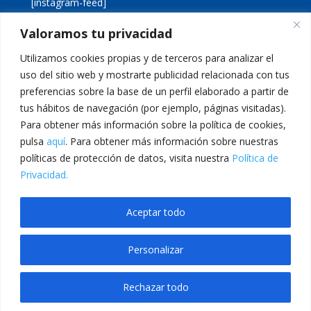
[instagram-feed]
Valoramos tu privacidad
[custom-twitter-feeds]
Utilizamos cookies propias y de terceros para analizar el
uso del sitio web y mostrarte publicidad relacionada con tus
preferencias sobre la base de un perfil elaborado a partir de
tus hábitos de navegación (por ejemplo, páginas visitadas).
Para obtener más información sobre la política de cookies,
pulsa
aquí
. Para obtener más información sobre nuestras
Aviso legal
Política de cookies
políticas de protección de datos, visita nuestra
Política de
Política de privacidad
Inicio
Privacidad.
Calle San Martín, 56 · 46980 · Paterna · Valencia Telf:
Aceptar todo
961 383 014 · epadmon@lasallevp.es
Personalizar
habet
Jojobet
betwoon giriş
grandpashabet
Grandpashabet Giriş
JOJOBE
Rechazar todo
Translate »