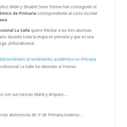
ñoz Milán y Elisabet Serer Esteve han conseguido el
émico de Primaria
correspondiente al curso escolar
iana
.
sional La Salle
quiere felicitar a las tres alumnas
ario durante toda la etapa en primaria y que es una
ega. ¡Enhorabuena!
Extraordinario al rendimiento académico en Primaria
Profesional La Salle ha obtenido el Premio
nto con sus tutoras María y Amparo,…
s/as alumnos/as de 3º de Primaria tuvieron…