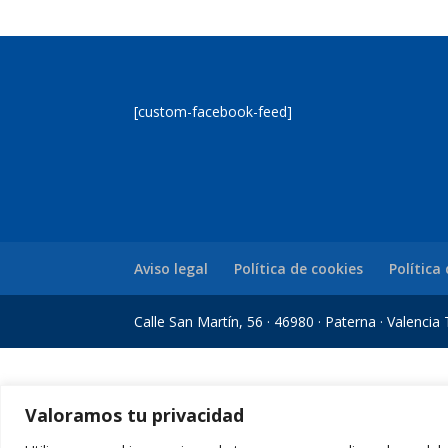
[custom-facebook-feed]
Aviso legal
Política de cookies
Política
Calle San Martín, 56 · 46980 · Paterna · Valenci
k giriş
grandpashabet
Jojobet Giriş
Grandpashabet Giriş
Valoramos tu privacidad