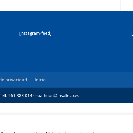
[instagram-feed]
 de privacidad
Inicio
a Telf: 961 383 014 · epadmon@lasallevp.es