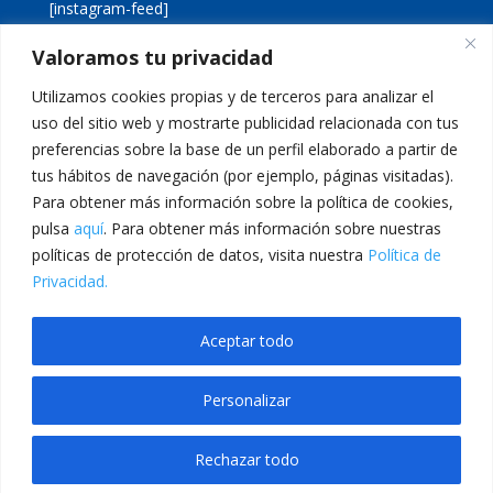
[instagram-feed]
Valoramos tu privacidad
[custom-twitter-feeds]
Utilizamos cookies propias y de terceros para analizar el
uso del sitio web y mostrarte publicidad relacionada con tus
preferencias sobre la base de un perfil elaborado a partir de
tus hábitos de navegación (por ejemplo, páginas visitadas).
Para obtener más información sobre la política de cookies,
pulsa
aquí
. Para obtener más información sobre nuestras
Aviso legal
Política de cookies
políticas de protección de datos, visita nuestra
Política de
Política de privacidad
Inicio
Privacidad.
Calle San Martín, 56 · 46980 · Paterna · Valencia Telf:
Aceptar todo
961 383 014 · epadmon@lasallevp.es
Personalizar
m giriş
Casibom Giriş
grandpashabet
grandpashabet
casibom
Jojobet Gir
Rechazar todo
Translate »