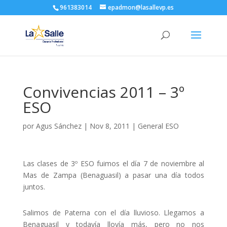
961383014
epadmon@lasallevp.es
Convivencias 2011 – 3º
ESO
por
Agus Sánchez
|
Nov 8, 2011
|
General ESO
Las clases de 3º ESO fuimos el día 7 de noviembre al
Mas de Zampa (Benaguasil) a pasar una día todos
juntos.
Salimos de Paterna con el día lluvioso. Llegamos a
Benaguasil y todavía llovía más, pero no nos