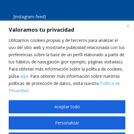
[instagram-feed]
Valoramos tu privacidad
[custom-twitter-feeds]
Utilizamos cookies propias y de terceros para analizar el
uso del sitio web y mostrarte publicidad relacionada con tus
preferencias sobre la base de un perfil elaborado a partir de
tus hábitos de navegación (por ejemplo, páginas visitadas).
Para obtener más información sobre la política de cookies,
pulsa
aquí
. Para obtener más información sobre nuestras
Aviso legal
Política de cookies
políticas de protección de datos, visita nuestra
Política de
Política de privacidad
Inicio
Privacidad.
Calle San Martín, 56 · 46980 · Paterna · Valencia Telf:
Aceptar todo
961 383 014 · epadmon@lasallevp.es
Personalizar
abet
grandpashabet
casibom
Jojobet Giriş
Jojobet Giriş
Jojobet
bayspin gi