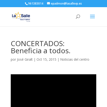
961383014
epadmon@lasallevp.es
CONCERTADOS:
Beneficia a todos.
por
José Giralt
|
Oct 15, 2015
|
Noticias del centro