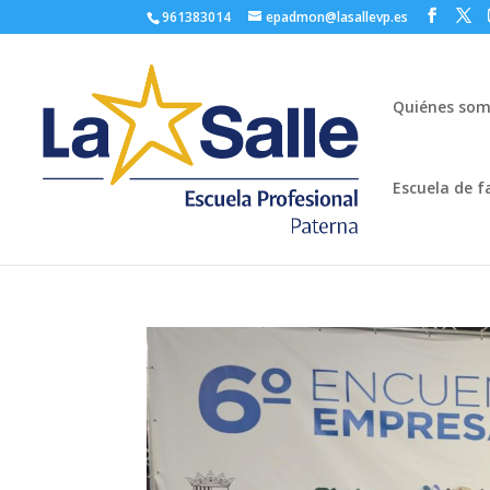
961383014
epadmon@lasallevp.es
Quiénes so
Escuela de f