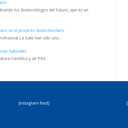
farm
brando los Biotecnólogos del Futuro, que es un
ados en el proyecto Biotechnofarm
rofesional La Salle han sido uno…
cias Naturales
ltura Científica y de PR4…
[instagram-feed]