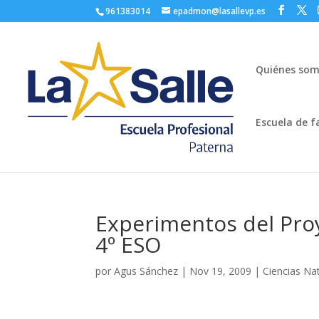
961383014
epadmon@lasallevp.es
Quiénes so
Escuela de f
Experimentos del Pro
4º ESO
por
Agus Sánchez
|
Nov 19, 2009
|
Ciencias Na