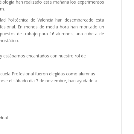
Biología han realizado esta mañana los experimentos
rm.
idad Politécnica de Valencia han desembarcado esta
rofesional. En menos de media hora han montado un
 puestos de trabajo para 16 alumnos, una cubeta de
mostático.
y estábamos encantados con nuestro rol de
Escuela Profesional fueron elegidas como alumnas
rarse el sábado día 7 de noviembre, han ayudado a
rial.