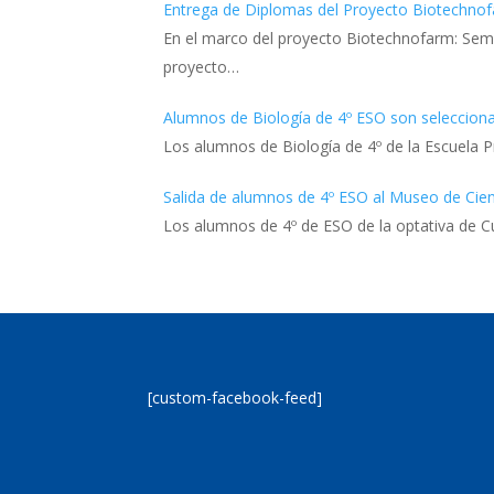
Entrega de Diplomas del Proyecto Biotechno
En el marco del proyecto Biotechnofarm: Sem
proyecto…
Alumnos de Biología de 4º ESO son seleccion
Los alumnos de Biología de 4º de la Escuela P
Salida de alumnos de 4º ESO al Museo de Cien
Los alumnos de 4º de ESO de la optativa de Cu
[custom-facebook-feed]