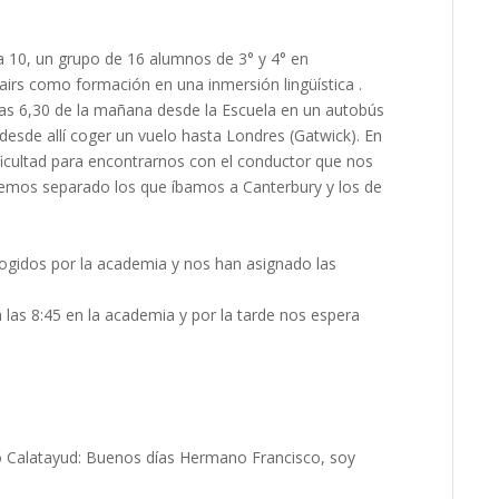
a 10, un grupo de 16 alumnos de 3° y 4° en
irs como formación en una inmersión lingüística .
 las 6,30 de la mañana desde la Escuela en un autobús
y desde allí coger un vuelo hasta Londres (Gatwick). En
ficultad para encontrarnos con el conductor que nos
 hemos separado los que íbamos a Canterbury y los de
ogidos por la academia y nos han asignado las
las 8:45 en la academia y por la tarde nos espera
 Calatayud: Buenos días Hermano Francisco, soy