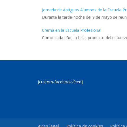
Jornada de Antiguos Alumnos de la Escuela Pr
Durante la tarde-noche del 9 de mayo se reuni
Cremà en la Escuela Profesional
Como cada año, la falla, producto del esfuer
[custom-facebook-feed]
Aviso legal
Política de cookies
Política