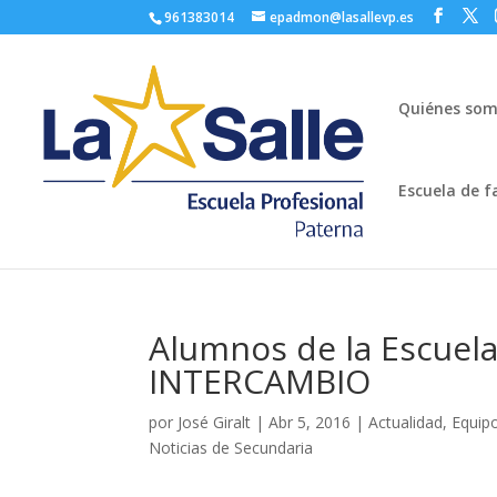
961383014
epadmon@lasallevp.es
Quiénes so
Escuela de f
Alumnos de la Escuela
INTERCAMBIO
por
José Giralt
|
Abr 5, 2016
|
Actualidad
,
Equip
Noticias de Secundaria