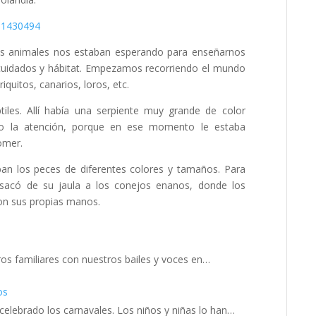
os animales nos estaban esperando para enseñarnos
 cuidados y hábitat. Empezamos recorriendo el mundo
quitos, canarios, loros, etc.
iles. Allí había una serpiente muy grande de color
ho la atención, porque en ese momento le estaba
omer.
n los peces de diferentes colores y tamaños. Para
s sacó de su jaula a los conejos enanos, donde los
con sus propias manos.
ros familiares con nuestros bailes y voces en…
os
celebrado los carnavales. Los niños y niñas lo han…