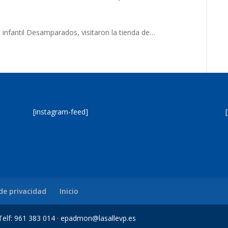
 infantil Desamparados, visitaron la tienda de…
[instagram-feed]
 de privacidad
Inicio
a Telf: 961 383 014 · epadmon@lasallevp.es