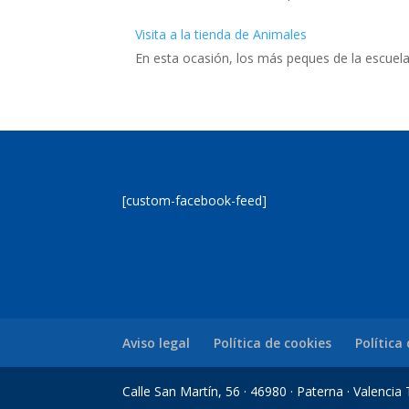
Visita a la tienda de Animales
En esta ocasión, los más peques de la escuela
[custom-facebook-feed]
Aviso legal
Política de cookies
Política
Calle San Martín, 56 · 46980 · Paterna · Valenci