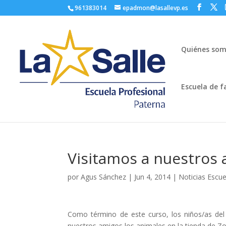
961383014
epadmon@lasallevp.es
Quiénes so
Escuela de f
Visitamos a nuestros 
por
Agus Sánchez
|
Jun 4, 2014
|
Noticias Escu
Como término de este curso, los niños/as del p
nuestros amigos los animales en la tienda de Zo