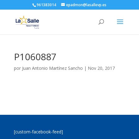
961383014
epadmon@lasallevp.es
P1060887
por
Juan Antonio Martínez Sancho
|
Nov 20, 2017
[custom-facebook-feed]