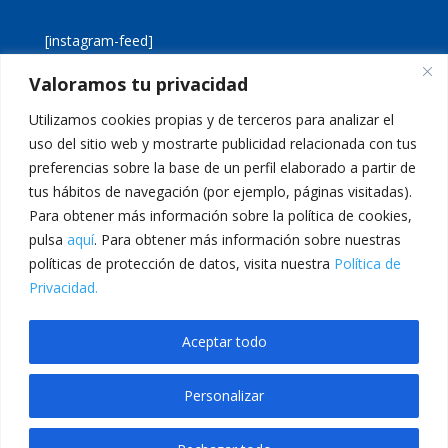
[instagram-feed]
Valoramos tu privacidad
[custom-twitter-feeds]
Utilizamos cookies propias y de terceros para analizar el
uso del sitio web y mostrarte publicidad relacionada con tus
preferencias sobre la base de un perfil elaborado a partir de
tus hábitos de navegación (por ejemplo, páginas visitadas).
Para obtener más información sobre la política de cookies,
pulsa
aquí
. Para obtener más información sobre nuestras
Aviso legal
Política de cookies
políticas de protección de datos, visita nuestra
Política de
Política de privacidad
Inicio
Privacidad.
Calle San Martín, 56 · 46980 · Paterna · Valencia Telf:
Aceptar todo
961 383 014 · epadmon@lasallevp.es
Personalizar
bet
grandpashabet
casibom
Jojobet Giriş
Jojobet Giriş
Jojobet
anadolucasi