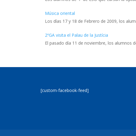
Música oriental
Los días 17 y 18 de Febrero de 2009, los alu
2ºGA visita el Palau de la Justícia
El pasado día 11 de noviembre, los alumnos d
[custom-facebook-feed]