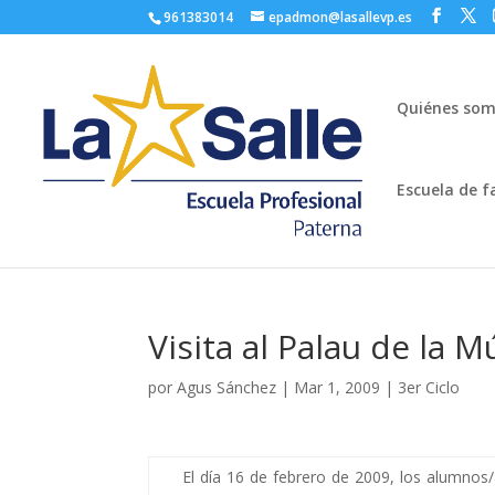
961383014
epadmon@lasallevp.es
Quiénes so
Escuela de f
Visita al Palau de la M
por
Agus Sánchez
|
Mar 1, 2009
|
3er Ciclo
El día 16 de febrero de 2009, los alumnos/