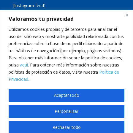
[instagram-feed]
Valoramos tu privacidad
[custom-twitter-feeds]
Utilizamos cookies propias y de terceros para analizar el
uso del sitio web y mostrarte publicidad relacionada con tus
preferencias sobre la base de un perfil elaborado a partir de
tus hábitos de navegación (por ejemplo, páginas visitadas).
Para obtener más información sobre la política de cookies,
pulsa
aquí
. Para obtener más información sobre nuestras
Aviso legal
Política de cookies
políticas de protección de datos, visita nuestra
Política de
Política de privacidad
Inicio
Privacidad.
Calle San Martín, 56 · 46980 · Paterna · Valencia Telf:
Aceptar todo
961 383 014 · epadmon@lasallevp.es
Personalizar
m giriş
Casibom Giriş
grandpashabet
grandpashabet
casibom
Jojobet Gir
Rechazar todo