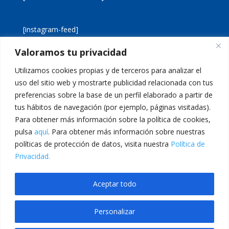
[instagram-feed]
Valoramos tu privacidad
[custom-twitter-feeds]
Utilizamos cookies propias y de terceros para analizar el
uso del sitio web y mostrarte publicidad relacionada con tus
preferencias sobre la base de un perfil elaborado a partir de
tus hábitos de navegación (por ejemplo, páginas visitadas).
Para obtener más información sobre la política de cookies,
pulsa
aquí
. Para obtener más información sobre nuestras
Aviso legal
Política de cookies
políticas de protección de datos, visita nuestra
Política de
Política de privacidad
Inicio
Privacidad.
Calle San Martín, 56 · 46980 · Paterna · Valencia Telf:
Aceptar todo
961 383 014 · epadmon@lasallevp.es
Personalizar
om Giriş
grandpashabet
grandpashabet
casibom
Jojobet Giriş
Jojobet Gi