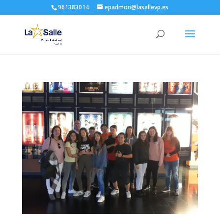
961383014
epadmon@lasallevp.es