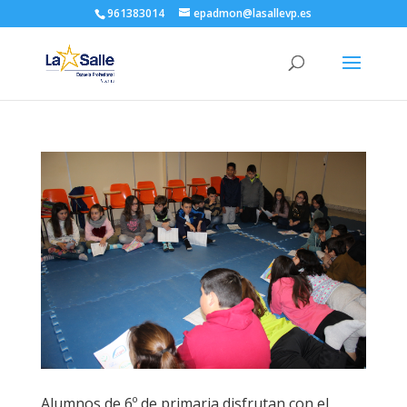
961383014
epadmon@lasallevp.es
Alumnos de 6º de primaria disfrutan con el