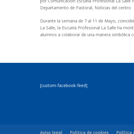
por
Comunicación Escuela Profesional La Salle 
Departamento de Pastoral
,
Noticias del centro
Durante la semana de 7 al 11 de Mayo, coincidie
La Salle, la Escuela Profesional La Salle ha mont
alumnos a colaborar de una manera simbólica co
[custom-facebook-feed]
Aviso legal
Política de cookies
Política