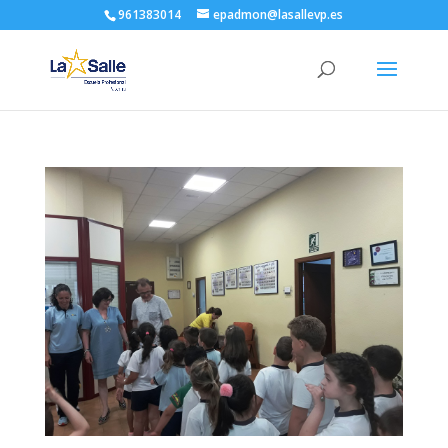
961383014
epadmon@lasallevp.es