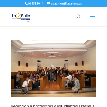
961383014
epadmon@lasallevp.es
Recepción a profesores y estudiantes Erasmus