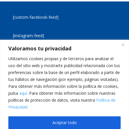
[custom-facebook-feed]
[instagram-feed]
Valoramos tu privacidad
[custom-twitter-feeds]
Utilizamos cookies propias y de terceros para analizar el
uso del sitio web y mostrarte publicidad relacionada con tus
preferencias sobre la base de un perfil elaborado a partir de
tus hábitos de navegación (por ejemplo, páginas visitadas).
Para obtener más información sobre la política de cookies,
pulsa
aquí
. Para obtener más información sobre nuestras
Aviso legal
Política de cookies
políticas de protección de datos, visita nuestra
Política de
Política de privacidad
Inicio
Privacidad.
Calle San Martín, 56 · 46980 · Paterna · Valencia Telf:
Aceptar todo
961 383 014 · epadmon@lasallevp.es