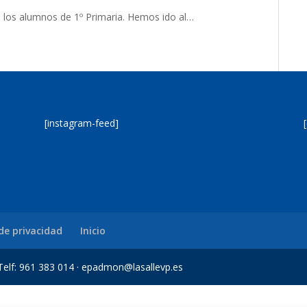
 los alumnos de 1º Primaria. Hemos ido al…
[instagram-feed]
 de privacidad
Inicio
a Telf: 961 383 014 · epadmon@lasallevp.es
bet
Jojobet Giriş
Grandpashabet Giriş