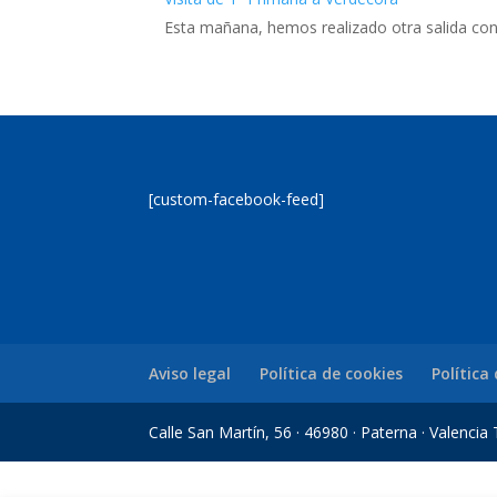
Esta mañana, hemos realizado otra salida con
[custom-facebook-feed]
Aviso legal
Política de cookies
Política
Calle San Martín, 56 · 46980 · Paterna · Valenci
randpashabet
Jojobet Giriş
Jojobet Giriş
Jojobet
betgoo giriş
grandpasha