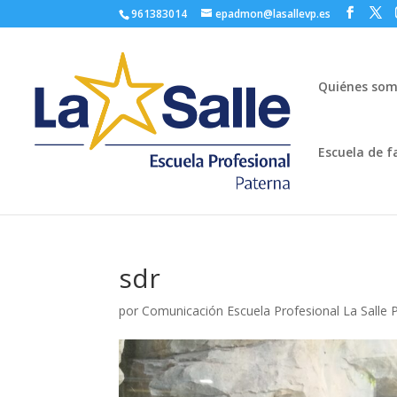
961383014
epadmon@lasallevp.es
Quiénes so
Escuela de f
sdr
por
Comunicación Escuela Profesional La Salle 