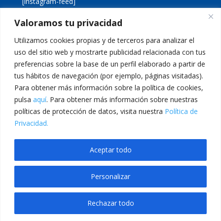
[instagram-feed]
Valoramos tu privacidad
[custom-twitter-feeds]
Utilizamos cookies propias y de terceros para analizar el
uso del sitio web y mostrarte publicidad relacionada con tus
preferencias sobre la base de un perfil elaborado a partir de
tus hábitos de navegación (por ejemplo, páginas visitadas).
Para obtener más información sobre la política de cookies,
pulsa
aquí
. Para obtener más información sobre nuestras
Aviso legal
Política de cookies
políticas de protección de datos, visita nuestra
Política de
Política de privacidad
Inicio
Privacidad.
Calle San Martín, 56 · 46980 · Paterna · Valencia Telf:
Aceptar todo
961 383 014 · epadmon@lasallevp.es
Personalizar
riş
Jojobet Giriş
Jojobet
anadolucasino giriş
grandpashabet
Jojobet Giriş
Rechazar todo
Translate »