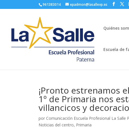
961383014
epadmon@lasallevp.es
Quiénes so
Escuela de f
¡Pronto estrenamos el
1º de Primaria nos e
villancicos y decoraci
por
Comunicación Escuela Profesional La Salle 
Noticias del centro
,
Primaria