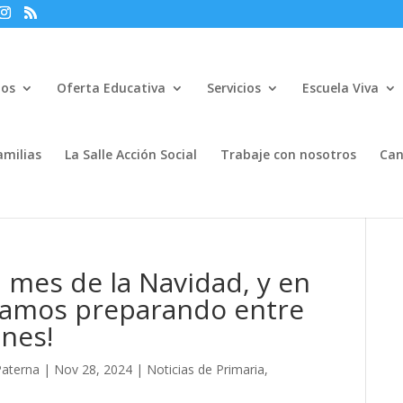
mos
Oferta Educativa
Servicios
Escuela Viva
amilias
La Salle Acción Social
Trabaje con nosotros
Can
 mes de la Navidad, y en
stamos preparando entre
ones!
Paterna
|
Nov 28, 2024
|
Noticias de Primaria
,