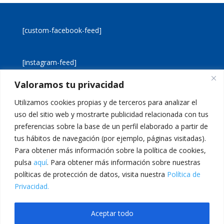
[custom-facebook-feed]
[instagram-feed]
Valoramos tu privacidad
[custom-twitter-feeds]
Utilizamos cookies propias y de terceros para analizar el
uso del sitio web y mostrarte publicidad relacionada con tus
preferencias sobre la base de un perfil elaborado a partir de
tus hábitos de navegación (por ejemplo, páginas visitadas).
Para obtener más información sobre la política de cookies,
pulsa
aquí
. Para obtener más información sobre nuestras
Aviso legal
Política de cookies
políticas de protección de datos, visita nuestra
Política de
Política de privacidad
Inicio
Privacidad.
Calle San Martín, 56 · 46980 · Paterna · Valencia Telf:
Aceptar todo
961 383 014 · epadmon@lasallevp.es