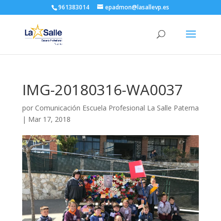
961383014
epadmon@lasallevp.es
IMG-20180316-WA0037
por
Comunicación Escuela Profesional La Salle Paterna
|
Mar 17, 2018