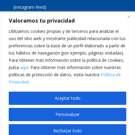
[instagram-feed]
Valoramos tu privacidad
[custom-twitter-feeds]
Utilizamos cookies propias y de terceros para analizar el
uso del sitio web y mostrarte publicidad relacionada con tus
preferencias sobre la base de un perfil elaborado a partir de
tus hábitos de navegación (por ejemplo, páginas visitadas).
Para obtener más información sobre la política de cookies,
pulsa
aquí
. Para obtener más información sobre nuestras
Aviso legal
Política de cookies
políticas de protección de datos, visita nuestra
Política de
Política de privacidad
Inicio
Privacidad.
Calle San Martín, 56 · 46980 · Paterna · Valencia Telf:
Aceptar todo
961 383 014 · epadmon@lasallevp.es
Personalizar
randpashabet
casibom
Jojobet Giriş
Jojobet Giriş
Jojobet
bayspin giriş
gra
Rechazar todo