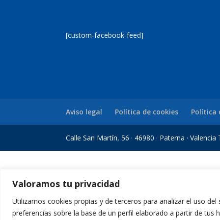
[custom-facebook-feed]
Aviso legal
Política de cookies
Política
Calle San Martín, 56 · 46980 · Paterna · Valenci
randpashabet
casibom
Jojobet Giriş
Jojobet Giriş
Jojobet
betgit giriş
gran
Valoramos tu privacidad
Utilizamos cookies propias y de terceros para analizar el uso del
preferencias sobre la base de un perfil elaborado a partir de tus