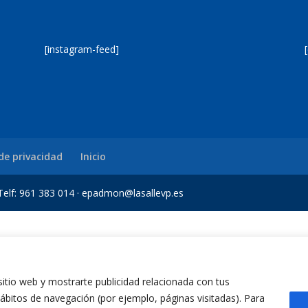
[instagram-feed]
 de privacidad
Inicio
a Telf: 961 383 014 · epadmon@lasallevp.es
dpashabet
Jojobet Giriş
 sitio web y mostrarte publicidad relacionada con tus
 hábitos de navegación (por ejemplo, páginas visitadas). Para