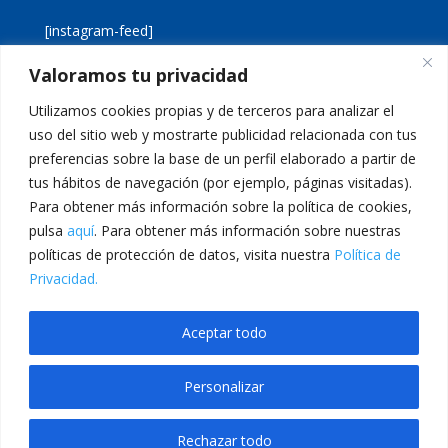
[instagram-feed]
Valoramos tu privacidad
[custom-twitter-feeds]
Utilizamos cookies propias y de terceros para analizar el
uso del sitio web y mostrarte publicidad relacionada con tus
preferencias sobre la base de un perfil elaborado a partir de
tus hábitos de navegación (por ejemplo, páginas visitadas).
Para obtener más información sobre la política de cookies,
pulsa
aquí
. Para obtener más información sobre nuestras
Aviso legal
Política de cookies
políticas de protección de datos, visita nuestra
Política de
Política de privacidad
Inicio
Privacidad.
Calle San Martín, 56 · 46980 · Paterna · Valencia Telf:
Aceptar todo
961 383 014 · epadmon@lasallevp.es
Personalizar
pashabet
Jojobet
betkare giriş
grandpashabet
Jojobet Giriş
Grandpashabet
Rechazar todo