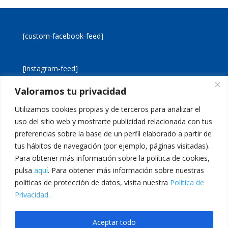
[custom-facebook-feed]
[instagram-feed]
Valoramos tu privacidad
[custom-twitter-feeds]
Utilizamos cookies propias y de terceros para analizar el
uso del sitio web y mostrarte publicidad relacionada con tus
preferencias sobre la base de un perfil elaborado a partir de
tus hábitos de navegación (por ejemplo, páginas visitadas).
Para obtener más información sobre la política de cookies,
pulsa
aquí
. Para obtener más información sobre nuestras
Aviso legal
Política de cookies
políticas de protección de datos, visita nuestra
Política de
Política de privacidad
Inicio
Privacidad.
Calle San Martín, 56 · 46980 · Paterna · Valencia Telf:
Aceptar todo