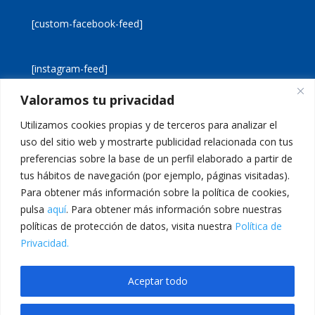
[custom-facebook-feed]
[instagram-feed]
Valoramos tu privacidad
[custom-twitter-feeds]
Utilizamos cookies propias y de terceros para analizar el
uso del sitio web y mostrarte publicidad relacionada con tus
preferencias sobre la base de un perfil elaborado a partir de
tus hábitos de navegación (por ejemplo, páginas visitadas).
Para obtener más información sobre la política de cookies,
pulsa
aquí
. Para obtener más información sobre nuestras
Aviso legal
Política de cookies
políticas de protección de datos, visita nuestra
Política de
Política de privacidad
Inicio
Privacidad.
Calle San Martín, 56 · 46980 · Paterna · Valencia Telf:
Aceptar todo
961 383 014 · epadmon@lasallevp.es