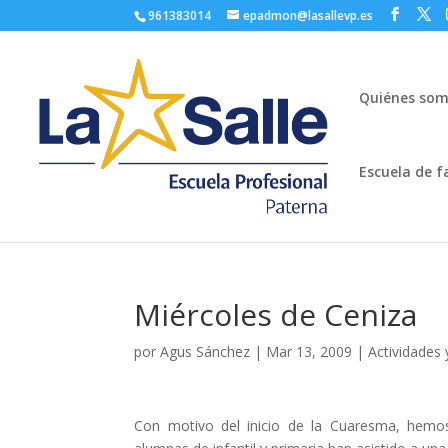
961383014
epadmon@lasallevp.es
Quiénes so
Escuela de f
Miércoles de Ceniza
por
Agus Sánchez
|
Mar 13, 2009
|
Actividades 
Con motivo del inicio de la Cuaresma, hemos