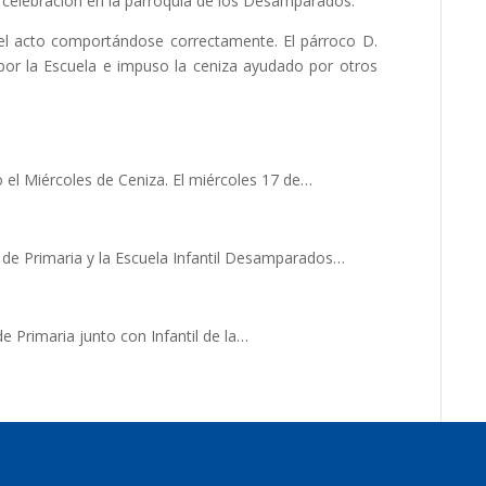
na celebración en la parroquia de los Desamparados.
 el acto comportándose correctamente. El párroco D.
a por la Escuela e impuso la ceniza ayudado por otros
el Miércoles de Ceniza. El miércoles 17 de…
de Primaria y la Escuela Infantil Desamparados…
 Primaria junto con Infantil de la…