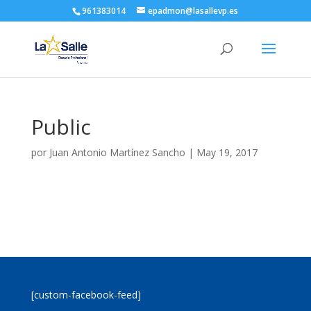
961383014
epadmon@lasallevp.es
Public
por
Juan Antonio Martínez Sancho
|
May 19, 2017
[custom-facebook-feed]