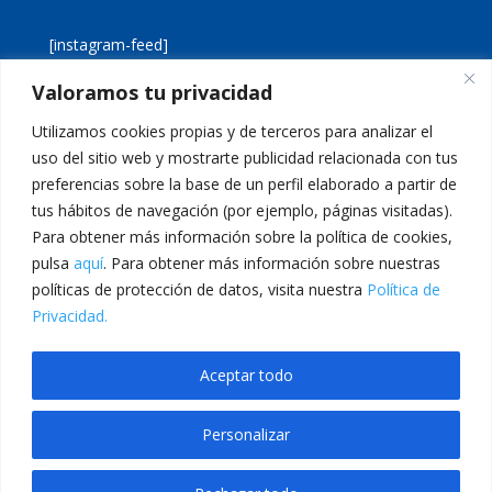
[instagram-feed]
Valoramos tu privacidad
[custom-twitter-feeds]
Utilizamos cookies propias y de terceros para analizar el
uso del sitio web y mostrarte publicidad relacionada con tus
preferencias sobre la base de un perfil elaborado a partir de
tus hábitos de navegación (por ejemplo, páginas visitadas).
Para obtener más información sobre la política de cookies,
pulsa
aquí
. Para obtener más información sobre nuestras
Aviso legal
Política de cookies
políticas de protección de datos, visita nuestra
Política de
Política de privacidad
Inicio
Privacidad.
Calle San Martín, 56 · 46980 · Paterna · Valencia Telf:
Aceptar todo
961 383 014 · epadmon@lasallevp.es
Personalizar
bet
Jojobet
betwoon giriş
grandpashabet
Grandpashabet Giriş