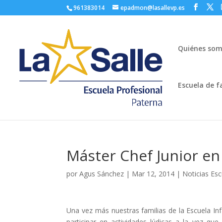
961383014
epadmon@lasallevp.es
Quiénes so
Escuela de f
Máster Chef Junior en 
por
Agus Sánchez
|
Mar 12, 2014
|
Noticias Es
Una vez más nuestras familias de la Escuela In
participar en actividades lúdicas a la vez q