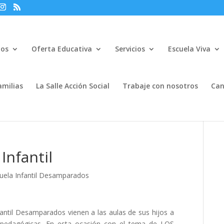
mos
Oferta Educativa
Servicios
Escuela Viva
amilias
La Salle Acción Social
Trabaje con nosotros
Can
Infantil
cuela Infantil Desamparados
fantil Desamparados vienen a las aulas de sus hijos a
ue pedagógicas. En esta ocasión con el tema de LOS