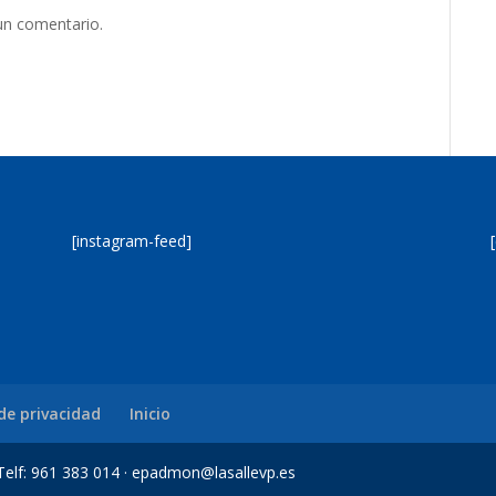
un comentario.
[instagram-feed]
 de privacidad
Inicio
a Telf: 961 383 014 · epadmon@lasallevp.es