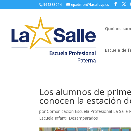
961383014
epadmon@lasallevp.es
Quiénes so
Escuela de f
Los alumnos de primer 
conocen la estación d
por
Comunicación Escuela Profesional La Salle 
Escuela Infantil Desamparados