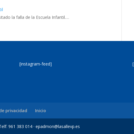
il
ado la falla de la Escuela Infantil.…
[instagram-feed]
 de privacidad
Inicio
a Telf: 961 383 014 · epadmon@lasallevp.es