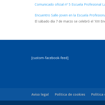
Comunicado oficial nº 5 Escuela Profesional La
Encuentro Salle-Joven en la Escuela Profesion
El sábado día 7 de marzo se celebró el 'XIII E
[custom-facebook-feed]
Aviso legal
Política de cookies
Política