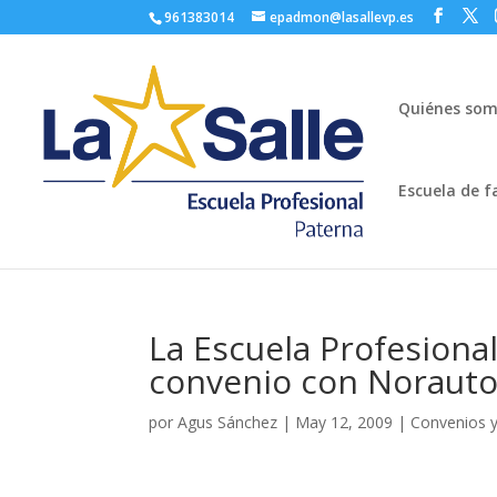
961383014
epadmon@lasallevp.es
Quiénes so
Escuela de f
La Escuela Profesional
convenio con Norauto
por
Agus Sánchez
|
May 12, 2009
|
Convenios 