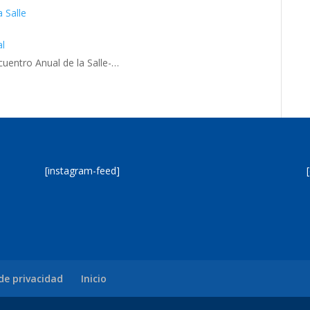
 Salle
al
ncuentro Anual de la Salle-…
[instagram-feed]
 de privacidad
Inicio