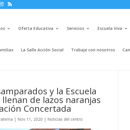
mos
Oferta Educativa
Servicios
Escuela Viva
amilias
La Salle Acción Social
Trabaje con nosotros
Can
esamparados y la Escuela
e llenan de lazos naranjas
cación Concertada
Paterna
|
Nov 11, 2020
|
Noticias del centro