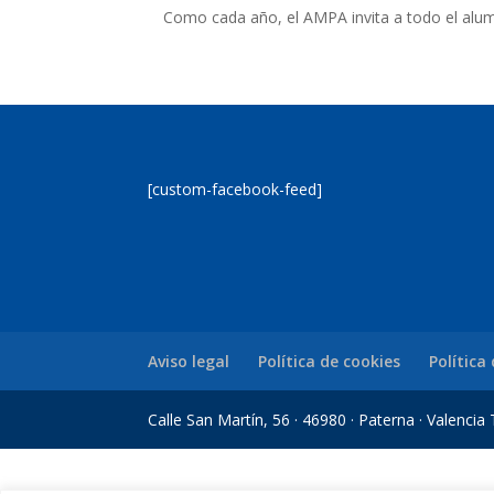
Como cada año, el AMPA invita a todo el alu
[custom-facebook-feed]
Aviso legal
Política de cookies
Política
Calle San Martín, 56 · 46980 · Paterna · Valenci
ş
Casibom Giriş
grandpashabet
grandpashabet
casibom
Jojobet Giriş
Jojob