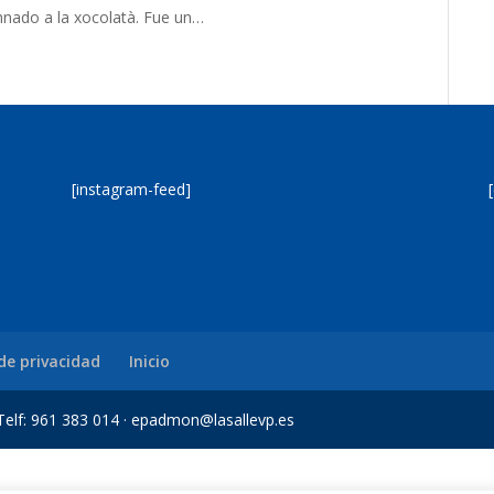
mnado a la xocolatà. Fue un…
[instagram-feed]
 de privacidad
Inicio
a Telf: 961 383 014 · epadmon@lasallevp.es
et Giriş
Jojobet