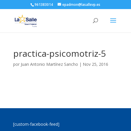
961383014
epadmon@lasallevp.es
practica-psicomotriz-5
por
Juan Antonio Martínez Sancho
|
Nov 25, 2016
[custom-facebook-feed]