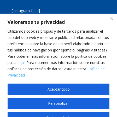
[instagram-feed]
Valoramos tu privacidad
[custom-twitter-feeds]
Utilizamos cookies propias y de terceros para analizar el
uso del sitio web y mostrarte publicidad relacionada con tus
preferencias sobre la base de un perfil elaborado a partir de
tus hábitos de navegación (por ejemplo, páginas visitadas).
Para obtener más información sobre la política de cookies,
pulsa
aquí
. Para obtener más información sobre nuestras
Aviso legal
Política de cookies
políticas de protección de datos, visita nuestra
Política de
Política de privacidad
Inicio
Privacidad.
Calle San Martín, 56 · 46980 · Paterna · Valencia Telf:
Aceptar todo
961 383 014 · epadmon@lasallevp.es
Personalizar
bet
Jojobet
goldenbahis giriş
Grandpashabet Giriş
JOJOBET GİRİŞLERİ
Ca