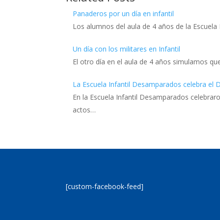
Panaderos por un día en infantil
Los alumnos del aula de 4 años de la Escuela
Un día con los militares en Infantil
El otro día en el aula de 4 años simulamos qu
La Escuela Infantil Desamparados celebra el 
En la Escuela Infantil Desamparados celebraro
actos…
[custom-facebook-feed]