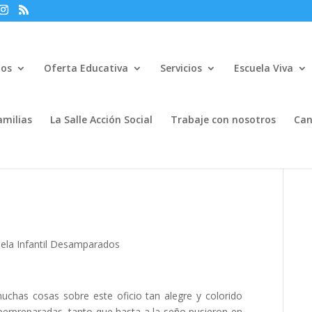
mos
Oferta Educativa
Servicios
Escuela Viva
amilias
La Salle Acción Social
Trabaje con nosotros
Can
uela Infantil Desamparados
chas cosas sobre este oficio tan alegre y colorido
perpreparadas, tanto que hasta a la seño pusieron en