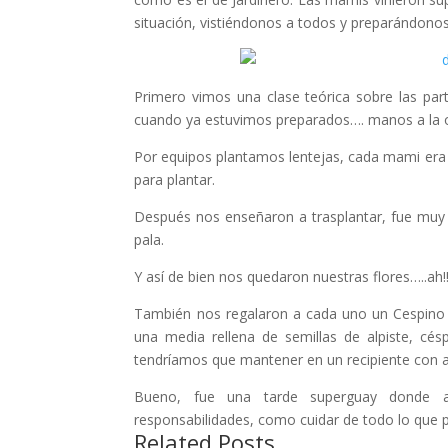
situación, vistiéndonos a todos y preparándono
Primero vimos una clase teórica sobre las part
cuando ya estuvimos preparados…. manos a la 
Por equipos plantamos lentejas, cada mami era 
para plantar.
Después nos enseñaron a trasplantar, fue muy d
pala.
Y así de bien nos quedaron nuestras flores…..ah!!
También nos regalaron a cada uno un Cespino p
una media rellena de semillas de alpiste, cé
tendríamos que mantener en un recipiente con ag
Bueno, fue una tarde superguay donde 
responsabilidades, como cuidar de todo lo que 
Related Posts