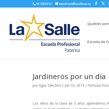
961383014
epadmon@lasallevp.es
Quiénes so
Escuela de f
Jardineros por un día
por
Agus Sánchez
|
Jun 10, 2014
|
Noticias Esc
Los niños de la clase de 5 años aprendimos mu
como es el de Jardinero. Las mamis vinieron su